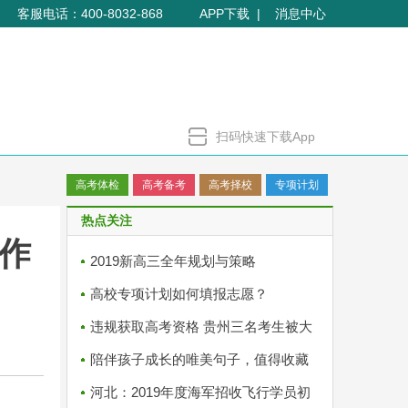
客服电话：400-8032-868
APP下载
消息中心
扫码快速下载App
高考体检
高考备考
高考择校
专项计划
热点关注
工作
2019新高三全年规划与策略
高校专项计划如何填报志愿？
违规获取高考资格 贵州三名考生被大
学取消学籍
陪伴孩子成长的唯美句子，值得收藏
河北：2019年度海军招收飞行学员初