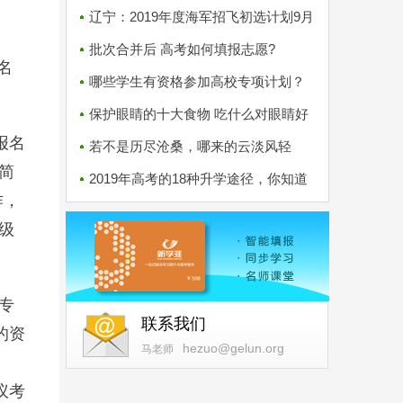
检9月25日开始
辽宁：2019年度海军招飞初选计划9月
16日全面展开
批次合并后 高考如何填报志愿?
名
哪些学生有资格参加高校专项计划？
保护眼睛的十大食物 吃什么对眼睛好
报名
若不是历尽沧桑，哪来的云淡风轻
简
2019年高考的18种升学途径，你知道
作，
吗？
级
专
联系我们
的资
hezuo@gelun.org
马老师
议考